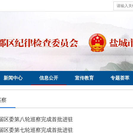
新闻中心
信息公开
宣传教育
专题荟萃
巡察
届区委第八轮巡察完成首批进驻
届区委第七轮巡察完成首批进驻