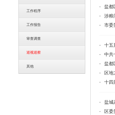
盐都
工作程序
涉粮
工作报告
市委
审查调查
十五
巡视巡察
中共
盐都
其他
区地
十四
盐城
区委