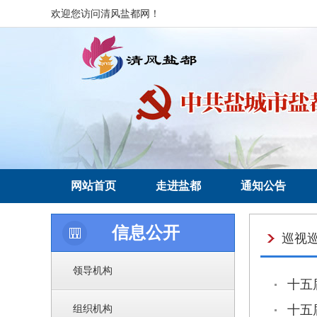
欢迎您访问清风盐都网！
网站首页
走进盐都
通知公告
信息公开
巡视
领导机构
十五
组织机构
十五