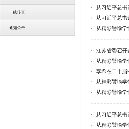
从习近平总书
一线传真
从习近平总书
通知公告
从精彩譬喻学
江苏省委召开
从精彩譬喻学
李希在二十届
从精彩譬喻学
从精彩譬喻学悟
从习近平总书
从精彩譬喻学悟