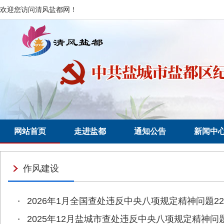
欢迎您访问清风盐都网！
网站首页
走进盐都
通知公告
新闻中
作风建设
2026年1月全国查处违反中央八项规定精神问题22
2025年12月盐城市查处违反中央八项规定精神问题