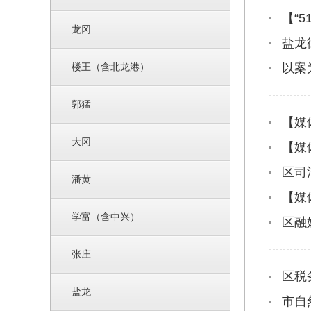
【“
龙冈
盐龙
楼王（含北龙港）
以案
郭猛
【媒
大冈
【媒
区司
潘黄
【媒
学富（含中兴）
区融
张庄
区税
盐龙
市自