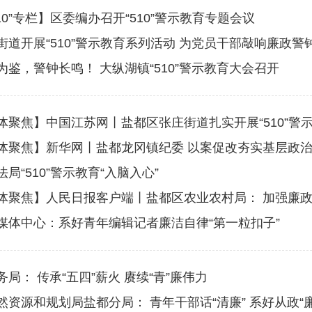
510”专栏】区委编办召开“510”警示教育专题会议
街道开展“510”警示教育系列活动 为党员干部敲响廉政警
为鉴，警钟长鸣！ 大纵湖镇“510”警示教育大会召开
体聚焦】中国江苏网丨盐都区张庄街道扎实开展“510”警
体聚焦】新华网丨盐都龙冈镇纪委 以案促改夯实基层政
法局“510”警示教育“入脑入心”
体聚焦】人民日报客户端丨盐都区农业农村局： 加强廉政
媒体中心：系好青年编辑记者廉洁自律“第一粒扣子”
务局： 传承“五四”薪火 赓续“青”廉伟力
然资源和规划局盐都分局： 青年干部话“清廉” 系好从政“