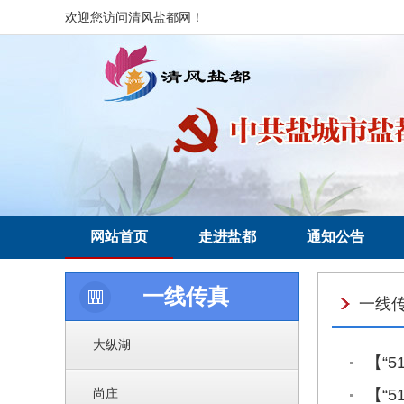
欢迎您访问清风盐都网！
网站首页
走进盐都
通知公告
一线传真
一线
大纵湖
【“
尚庄
【“